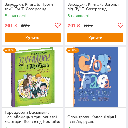
Звіродухи. Книга 5. Проти
Звіродухи. Книга 4. Вогонь і
течії. Туї Т. Сазерленд
лід. Туї Т. Сазерленд
В наявності
В наявності
261
261
₴
₴
290 ₴
290 ₴
Купити
Купити
–10%
–10%
Тореадори з Васюківки.
Незнайомець з тринадцятої
Слон-трава. Капосні вірші.
квартири. Всеволод Нестайко
Іван Андрусяк