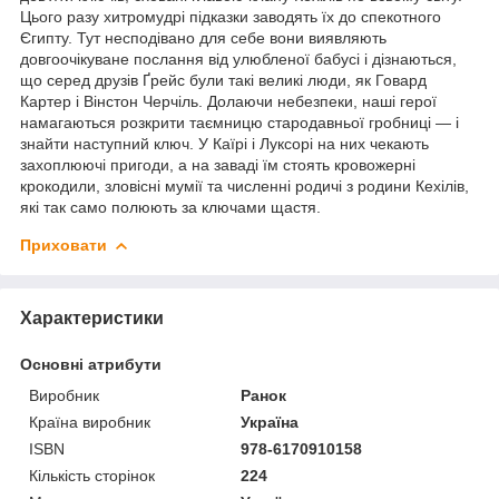
Цього разу хитромудрі підказки заводять їх до спекотного
Єгипту. Тут несподівано для себе вони виявляють
довгоочікуване послання від улюбленої бабусі і дізнаються,
що серед друзів Ґрейс були такі великі люди, як Говард
Картер і Вінстон Черчіль. Долаючи небезпеки, наші герої
намагаються розкрити таємницю стародавньої гробниці — і
знайти наступний ключ. У Каїрі і Луксорі на них чекають
захоплюючі пригоди, а на заваді їм стоять кровожерні
крокодили, зловісні мумії та численні родичі з родини Кехілів,
які так само полюють за ключами щастя.
Приховати
Характеристики
Основні атрибути
Виробник
Ранок
Країна виробник
Україна
ISBN
978-6170910158
Кількість сторінок
224