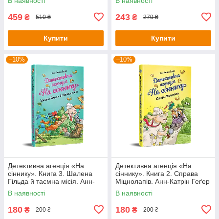
В наявності
В наявності
459
243
₴
₴
510 ₴
270 ₴
Купити
Купити
–10%
–10%
Детективна агенція «На
Детективна агенція «На
сіннику». Книга 3. Шалена
сіннику». Книга 2. Справа
Гільда й таємна місія. Анн-
Міцнолапів. Анн-Катрін Геґер
Катрін Геґер
В наявності
В наявності
180
180
₴
₴
200 ₴
200 ₴