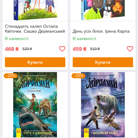
Стонадцять халеп Остапа
Квіточки. Сашко Дерманський
День усіх білок. Ірена Карпа
В наявності
В наявності
468
459
₴
₴
520 ₴
510 ₴
Купити
Купити
–10%
–10%