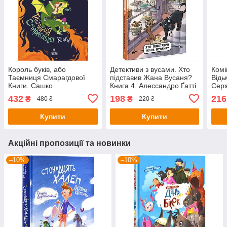
Король буків, або
Детективи з вусами. Хто
Комі
Таємниця Смарагдової
підставив Жана Вусаня?
Відь
Книги. Сашко
Книга 4. Алессандро Ґатті
Сер
Дерманський
Давіде Морозінотто
432
198
216
₴
₴
480 ₴
220 ₴
Купити
Купити
Акційні пропозиції та новинки
–10%
–10%