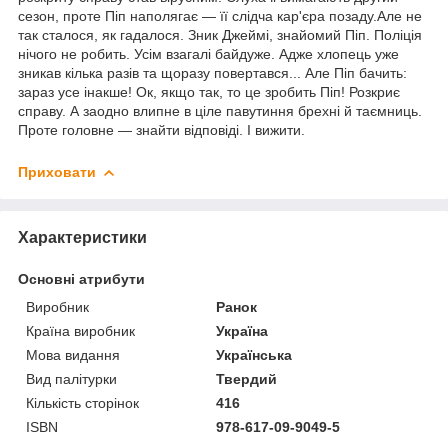
сезон, проте Піп наполягає — її слідча кар'єра позаду.Але не
так сталося, як гадалося. Зник Джеймі, знайомий Піп. Поліція
нічого не робить. Усім взагалі байдуже. Адже хлопець уже
зникав кілька разів та щоразу повертався... Але Піп бачить:
зараз усе інакше! Ок, якщо так, то це зробить Піп! Розкриє
справу. А заодно влипне в ціле павутиння брехні й таємниць.
Проте головне — знайти відповіді. І вижити.
Приховати
Характеристики
Основні атрибути
Виробник
Ранок
Країна виробник
Україна
Мова видання
Українська
Вид палітурки
Твердий
Кількість сторінок
416
ISBN
978-617-09-9049-5