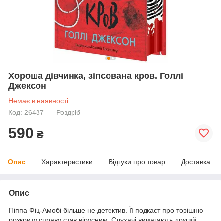
Хороша дівчинка, зіпсована кров. Голлі
Джексон
Немає в наявності
Код: 26487
Роздріб
590
₴
Опис
Характеристики
Відгуки про товар
Доставка
Опис
Піппа Фіц-Амобі більше не детектив. Її подкаст про торішню
розкриту справу став вірусним. Слухачі вимагають другий