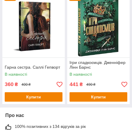
Ігри спадкоємців. Дженніфер
Гарна сестра. Саллі Гепворт
Лінн Барнс
В наявності
В наявності
360
441
₴
₴
400 ₴
490 ₴
Купити
Купити
Про нас
100% позитивних з 134 відгуків за рік