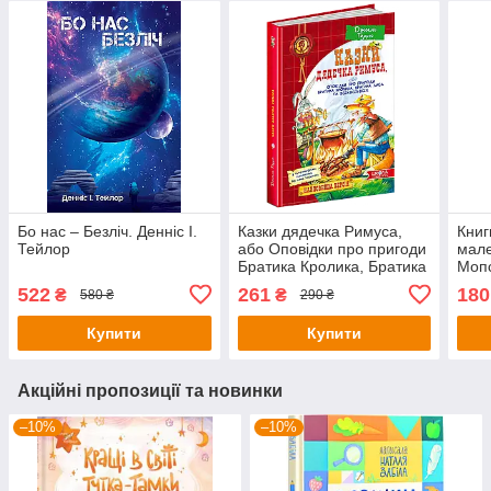
Бо нас – Безліч. Денніс І.
Казки дядечка Римуса,
Книг
Тейлор
або Оповідки про пригоди
мале
Братика Кролика, Братика
Мопс
Лиса та всіх-всіх-всіх
крол
522
261
180
₴
₴
580 ₴
290 ₴
Купити
Купити
Акційні пропозиції та новинки
–10%
–10%