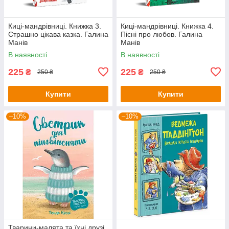
Киці-мандрівниці. Книжка 3.
Киці-мандрівниці. Книжка 4.
Страшно цікава казка. Галина
Пісні про любов. Галина
Манів
Манів
В наявності
В наявності
225
225
₴
₴
250 ₴
250 ₴
Купити
Купити
–10%
–10%
Тварини-малята та їхні друзі.