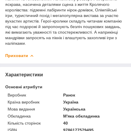
яскрава, насичена деталями сцена з життя Кролячого
королівства: підземні лабіринти нірок-домівок, Олімпійські
ігри, туристичний похід і мегапопулярна вистава за участю
вухастих артистів. Герої-кролики складуть читачам компанію
під час подорожі й запропонують безліч пошукових завдань,
які вимагають уважності та спостережливості. А наприкінці
мандрівки запросять на пікнік і влаштують захопливі ігри з
наліпками.
Приховати
Характеристики
Основні атрибути
Виробник
Ранок
Країна виробник
Україна
Мова видання
Українська
Обкладинка
М'яка обкладинка
Кількість сторінок
40
ISBN
9786177579495