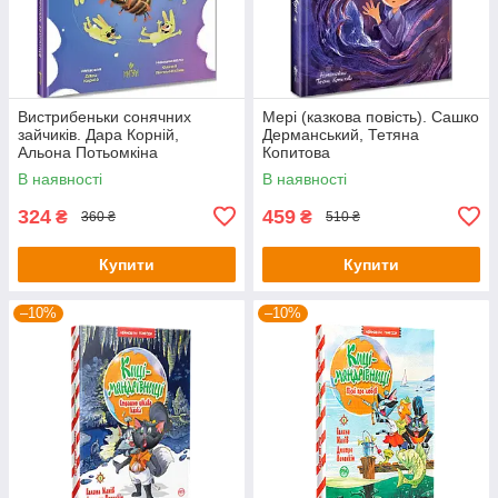
Вистрибеньки сонячних
Мері (казкова повість). Сашко
зайчиків. Дара Корній,
Дерманський, Тетяна
Альона Потьомкіна
Копитова
В наявності
В наявності
324
459
₴
₴
360 ₴
510 ₴
Купити
Купити
–10%
–10%