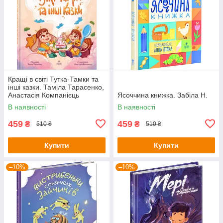
Кращі в світі Тутка-Тамки та
інші казки. Таміла Тарасенко,
Анастасія Компанієць
Ясоччина книжка. Забіла Н.
В наявності
В наявності
459
459
₴
₴
510 ₴
510 ₴
Купити
Купити
–10%
–10%