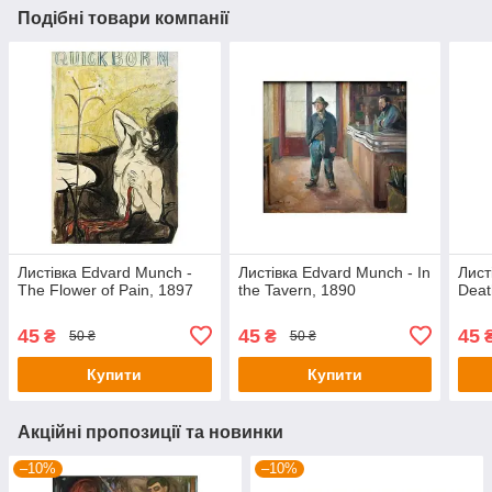
Подібні товари компанії
Листівка Edvard Munch -
Листівка Edvard Munch - In
Лист
The Flower of Pain, 1897
the Tavern, 1890
Deat
45
45
45
₴
₴
50 ₴
50 ₴
Купити
Купити
Акційні пропозиції та новинки
–10%
–10%