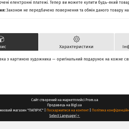
лючені електронні платежі. Тепер ви можете купити будь-який това
Законом не передбачено повернення та обмін даного товару на
пис
Характеристики
Ін
вка з картиною художника — оригінальний подарунок на кожне св
Сайт створений на маркетплейсі
Prom.ua
Продавець на Bigl.ua
Книжковий магазин "ПАПІРУС" |
Поскаржитися на контент
|
Політика конфіденційн
Select Language
▼