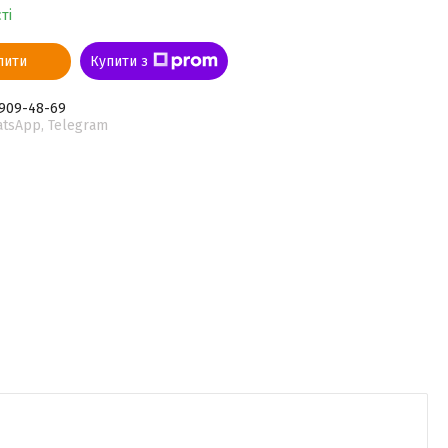
ті
пити
Купити з
 909-48-69
atsApp, Telegram