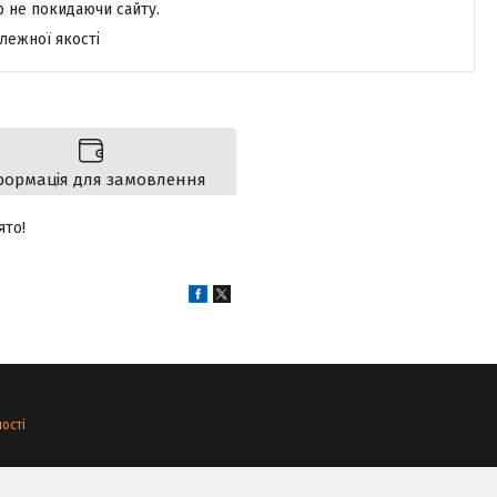
р не покидаючи сайту.
лежної якості
формація для замовлення
ято!
ості