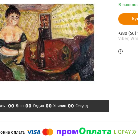
В наявнос
Ку
+380 (50)
Viber, Wh
0
0
0
0
0
0
0
0
ось
Днів
Годин
Хвилин
Секунд