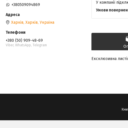
У компанії підк
+380509094869
Харків, Харків, Україна
+380 (50) 909-48-69
Viber, WhatsApp, Telegram
О
Ексклюзивна листі