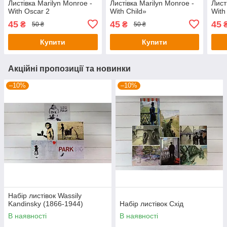
Листівка Marilyn Monroe -
Листівка Marilyn Monroe -
Лист
With Oscar 2
With Child»
With
45
45
45
₴
₴
50 ₴
50 ₴
Купити
Купити
Акційні пропозиції та новинки
–10%
–10%
Набір листівок Wassily
Kandinsky (1866-1944)
Набір листівок Схід
В наявності
В наявності