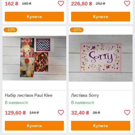
162
226,80
₴
₴
180 ₴
252 ₴
Купити
Купити
–10%
–10%
Набір листівок Paul Klee
Листівка Sorry
В наявності
В наявності
129,60
32,40
₴
₴
144 ₴
36 ₴
Купити
Купити