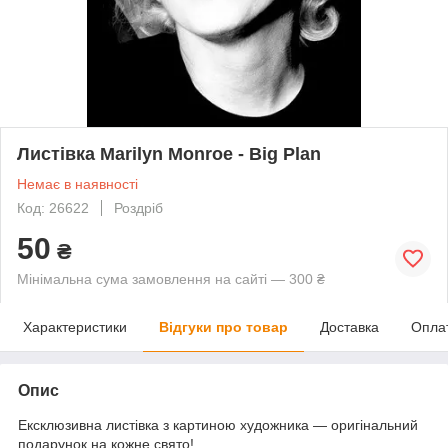
Листівка Marilyn Monroe - Big Plan
Немає в наявності
Код: 26622
Роздріб
50
₴
Мінімальна сума замовлення на сайті — 300 ₴
Характеристики
Відгуки про товар
Доставка
Опла
Опис
Ексклюзивна листівка з картиною художника — оригінальний
подарунок на кожне свято!