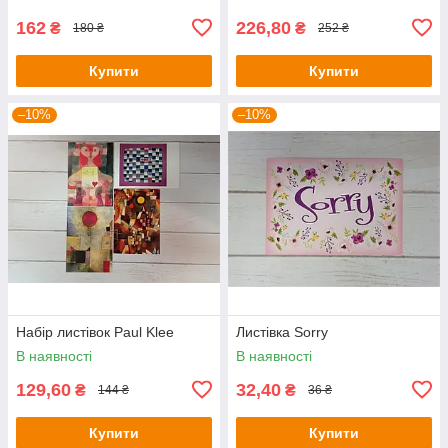
162
226,80
₴
₴
180 ₴
252 ₴
Купити
Купити
–10%
–10%
Набір листівок Paul Klee
Листівка Sorry
В наявності
В наявності
129,60
32,40
₴
₴
144 ₴
36 ₴
Купити
Купити