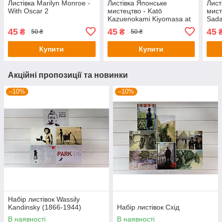
Листівка Marilyn Monroe -
Листівка Японське
Лист
With Oscar 2
мистецтво - Katō
мист
Kazuenokami Kiyomasa at
Sada
the Fall of Fushimi Castle,
Demo
45
45
45
₴
₴
50 ₴
50 ₴
publ. 1893
Pala
Купити
Купити
Акційні пропозиції та новинки
–10%
–10%
Набір листівок Wassily
Kandinsky (1866-1944)
Набір листівок Схід
В наявності
В наявності