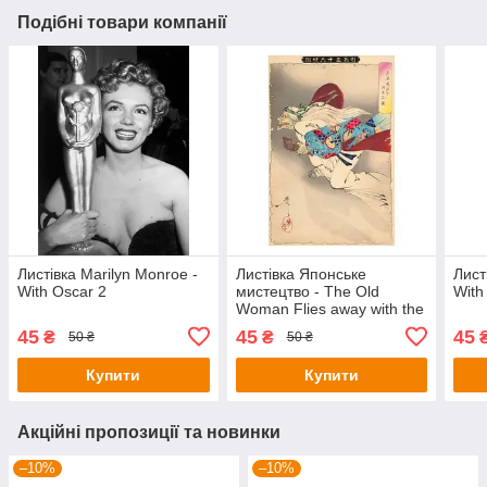
Подібні товари компанії
Листівка Marilyn Monroe -
Листівка Японське
Лист
With Oscar 2
мистецтво - The Old
With
Woman Flies away with the
Demon's Arm
45
45
45
₴
₴
50 ₴
50 ₴
Купити
Купити
Акційні пропозиції та новинки
–10%
–10%