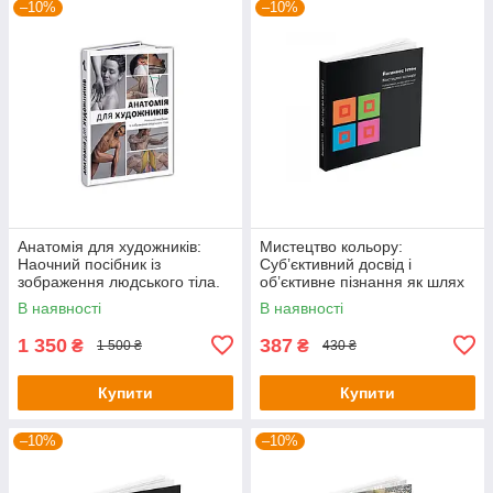
–10%
–10%
Анатомія для художників:
Мистецтво кольору:
Наочний посібник із
Суб’єктивний досвід і
зображення людського тіла.
об’єктивне пізнання як шлях
Джахірул Амін
до мистецтва. Йоганнес Іттен
В наявності
В наявності
1 350
387
₴
₴
1 500 ₴
430 ₴
Купити
Купити
–10%
–10%