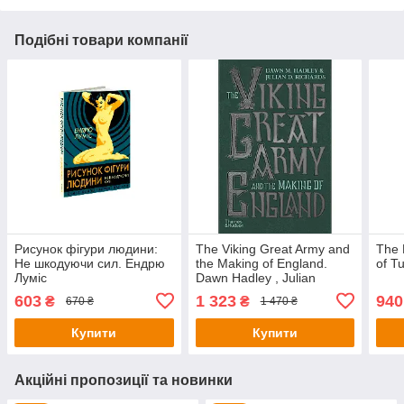
Подібні товари компанії
Рисунок фігури людини:
The Viking Great Army and
The 
Не шкодуючи сил. Ендрю
the Making of England.
of T
Луміс
Dawn Hadley , Julian
Richards
603
1 323
940
₴
₴
670 ₴
1 470 ₴
Купити
Купити
Акційні пропозиції та новинки