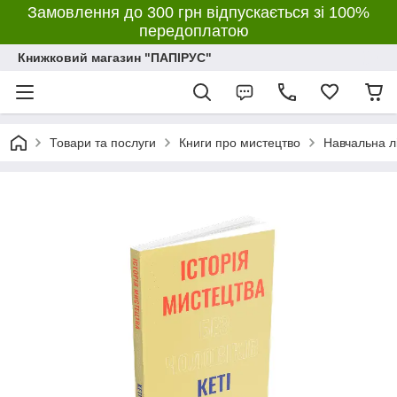
Замовлення до 300 грн відпускається зі 100%
передоплатою
Книжковий магазин "ПАПІРУС"
Товари та послуги
Книги про мистецтво
Навчальна л