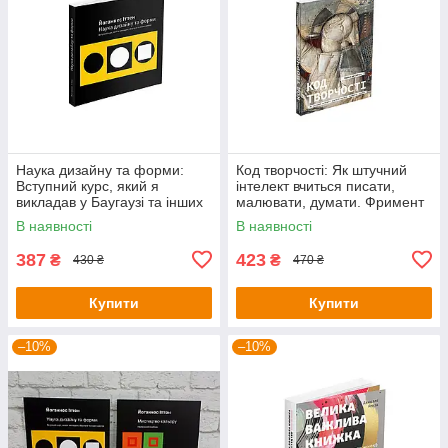
Наука дизайну та форми:
Код творчості: Як штучний
Вступний курс, який я
інтелект вчиться писати,
викладав у Баугаузі та інших
малювати, думати. Фримент
школах. Йоганнес Іттен
де Сейтуа
В наявності
В наявності
387
423
₴
₴
430 ₴
470 ₴
Купити
Купити
–10%
–10%