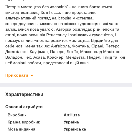
“Історія мистецтва без чоловіків” - це книга британської
мистецтвознавиці Кеті Гессел, що представляє
альтернативний погляд на історію мистецтва,
зосереджуючись виключно на жінках художницях, які часто
залишалися поза увагою. Авторка розглядає різні епохи та
стилі, починаючи від Ренесансу і закінчуючи сучасністю, і
показує вплив жінок на розвиток мистецтва. Відкрийте для
себе нові імена такі як: Анґвісола, Фонтана, Сірані, Петерс,
Джентілескі, Кауфман, Паверс, Льюїс, Макдоналд Макінтош,
Валадон, Гех, Асава, Краснер, Мендьєта, Піндел, Гімід та їхні
неймовірні роботи, представлені в цій книзі.
Приховати
Характеристики
Основні атрибути
Виробник
ArtHuss
Країна виробник
Україна
Мова видання
Українська