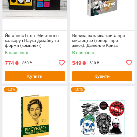
Йоганнес Іттен: Мистецтво
Велика важлива книга про
кольору і Наука дизайну та
мистецтво (тепер і про
форми (комплект)
жінок). Даніелле Криза
В наявності
В наявності
774
549
₴
₴
860 ₴
610 ₴
Купити
Купити
–10%
–10%