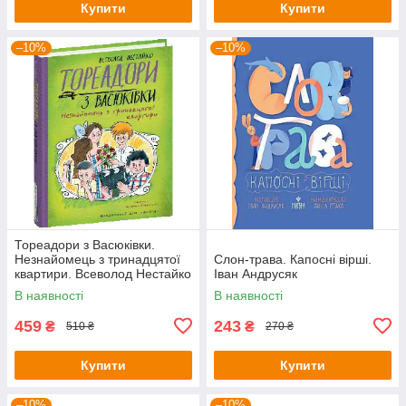
Купити
Купити
–10%
–10%
Тореадори з Васюківки.
Незнайомець з тринадцятої
Слон-трава. Капосні вірші.
квартири. Всеволод Нестайко
Іван Андрусяк
В наявності
В наявності
459
243
₴
₴
510 ₴
270 ₴
Купити
Купити
–10%
–10%