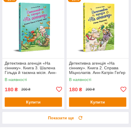
Детективна агенція «На
Детективна агенція «На
сіннику». Книга 3. Шалена
сіннику». Книга 2. Справа
Гільда й таємна місія. Анн-
Міцнолапів. Анн-Катрін Геґер
Катрін Геґер
В наявності
В наявності
180
180
₴
₴
200 ₴
200 ₴
Купити
Купити
Показати ще