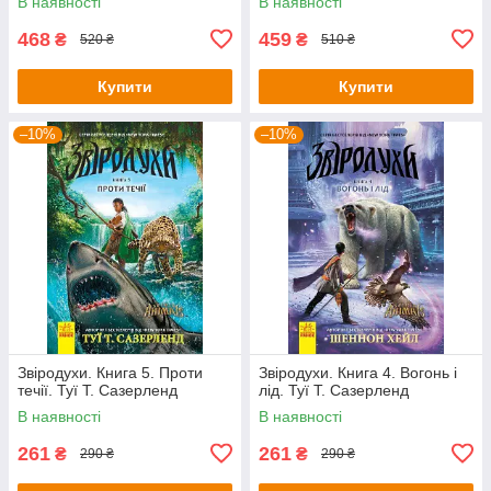
В наявності
В наявності
468
459
₴
₴
520 ₴
510 ₴
Купити
Купити
–10%
–10%
Звіродухи. Книга 5. Проти
Звіродухи. Книга 4. Вогонь і
течії. Туї Т. Сазерленд
лід. Туї Т. Сазерленд
В наявності
В наявності
261
261
₴
₴
290 ₴
290 ₴