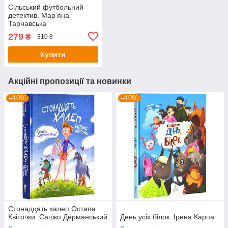
Сільський футбольний
детектив. Мар'яна
Тарнавська
279
₴
310 ₴
Купити
Акційні пропозиції та новинки
–10%
–10%
Стонадцять халеп Остапа
Квіточки. Сашко Дерманський
День усіх білок. Ірена Карпа