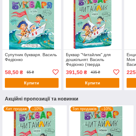
Супутник букваря. Василь
Буквар "Читайлик" для
Енци
Федієнко
дошкільнят. Василь
Моя 
Федієнко (тверда
Васи
обкладинка, великий
58,50
391,50
225
₴
₴
65 ₴
435 ₴
формат)
Купити
Купити
Акційні пропозиції та новинки
Хит продаж
–10%
Топ продажів
–10%