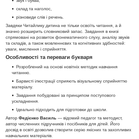
звук і буква,
склад та наголос,
різновиди слів і речень.
Завдяки Читайлику дитина не тільки освоїть читання, а й
значно розширить словниковий запас. Завдання в книзі
спрямовані на розвиток фонематичного слуху, аналізу звуків
та складів, а також мовленнєвих та когнітивних здібностей:
уваги, мислення і сприйняття.
Особливості та переваги букваря
Розроблений на основі новітніх методик навчання
читанню.
Барвисті ілюстрації сприяють візуальному сприйняттю
матеріалу.
Завдання побудовані за принципом поступового
ускладнення.
Ідеально підходить для підготовки до школи.
Автор
Федієнко Василь
— відомий педагог та методист,
автор численних підручників і посібників для дітей. Його
досвід в освіті дозволив створити серію якісних та захопливих
навчальних матеріалів.