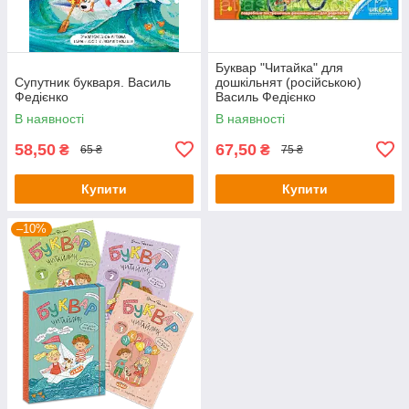
Буквар "Читайка" для
Супутник букваря. Василь
дошкільнят (російською)
Федієнко
Василь Федієнко
В наявності
В наявності
58,50
67,50
₴
₴
65 ₴
75 ₴
Купити
Купити
–10%