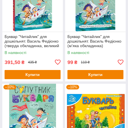
Буквар "Читайлик" для
Буквар "Читайлик" для
дошкільнят. Василь Федієнко
дошкільнят. Василь Федієнко
(тверда обкладинка, великий
(м'яка обкладинка)
формат)
В наявності
В наявності
391,50
99
₴
₴
435 ₴
110 ₴
Купити
Купити
–10%
–10%