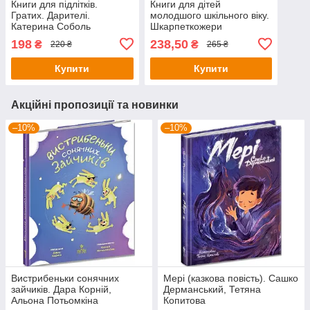
Книги для підлітків.
Книги для дітей
Гратих. Дарителі.
молодшого шкільного віку.
Катерина Соболь
Шкарпеткожери
повертаються. Павло
198
238,50
₴
₴
220 ₴
265 ₴
Шрут
Купити
Купити
Акційні пропозиції та новинки
–10%
–10%
Вистрибеньки сонячних
Мері (казкова повість). Сашко
зайчиків. Дара Корній,
Дерманський, Тетяна
Альона Потьомкіна
Копитова