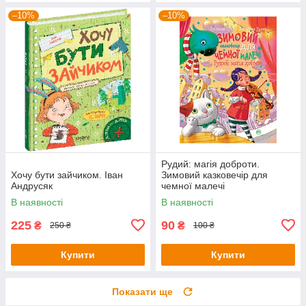
–10%
–10%
Рудий: магія доброти.
Хочу бути зайчиком. Іван
Зимовий казковечір для
Андрусяк
чемної малечі
В наявності
В наявності
225
90
₴
₴
250 ₴
100 ₴
Купити
Купити
Показати ще