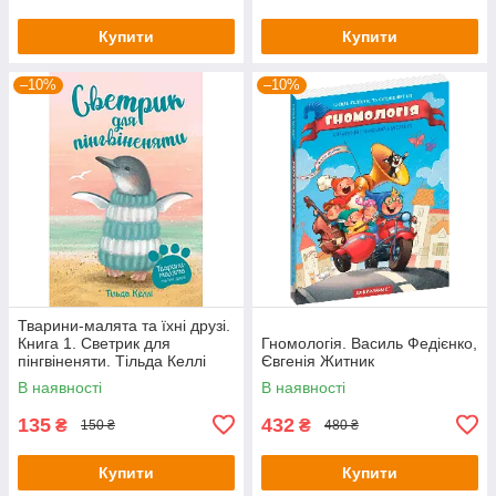
Купити
Купити
–10%
–10%
Тварини-малята та їхні друзі.
Книга 1. Светрик для
Гномологія. Василь Федієнко,
пінгвіненяти. Тільда Келлі
Євгенія Житник
В наявності
В наявності
135
432
₴
₴
150 ₴
480 ₴
Купити
Купити