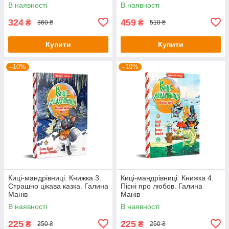
В наявності
В наявності
324
459
₴
₴
360 ₴
510 ₴
Купити
Купити
–10%
–10%
Киці-мандрівниці. Книжка 3.
Киці-мандрівниці. Книжка 4.
Страшно цікава казка. Галина
Пісні про любов. Галина
Манів
Манів
В наявності
В наявності
225
225
₴
₴
250 ₴
250 ₴