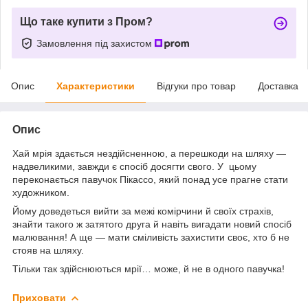
Що таке купити з Пром?
Замовлення під захистом
Опис
Характеристики
Відгуки про товар
Доставка
Опис
Хай мрія здається нездійсненною, а перешкоди на шляху —
надвеликими, завжди є спосіб досягти свого. У цьому
переконається павучок Пікассо, який понад усе прагне стати
художником.
Йому доведеться вийти за межі комірчини й своїх страхів,
знайти такого ж затятого друга й навіть вигадати новий спосіб
малювання! А ще — мати сміливість захистити своє, хто б не
стояв на шляху.
Тільки так здійснюються мрії… може, й не в одного павучка!
Приховати