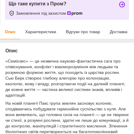
Що таке купити з Пром?
Замовлення під захистом
Опис
Характеристики
Відгуки про товар
Доставка
Опис
«Семіозис» — це незвична науково-фантастична сага про
співіснування, конфлікт і взаєморозуміння між людьми та
розумною формою життя, що походить із царства рослин.
Сью Берк створює глибоку алегорію про колонізацію,
екологію, мову і владу, розгортаючи події на далекій планеті,
де кожне життя — частина великої системи знаків, впливів і
адаптацій.
На новій планеті Пакс група землян засновує колонію,
сподіваючись побудувати гармонійне суспільство з нуля. Але
вони виявляють, що головна сила на планеті — це не тварини
чи стихії, а розумні рослини, здатні не лише до комунікації, а й
до контролю, маніпуляцій і стратегічного мислення. Зіткнення
біологічних світів перетворюється на багатопоколіннєвий