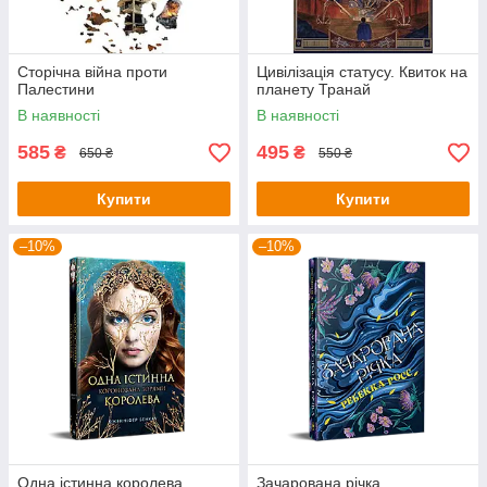
Сторічна війна проти
Цивілізація статусу. Квиток на
Палестини
планету Транай
В наявності
В наявності
585
495
₴
₴
650 ₴
550 ₴
Купити
Купити
–10%
–10%
Одна істинна королева.
Зачарована річка.