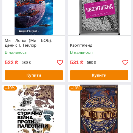
Ми – Легіон (Ми – БОБ).
Денніс І. Тейлор
Кволітіленд
В наявності
В наявності
522
531
₴
₴
580 ₴
590 ₴
Купити
Купити
–10%
–10%