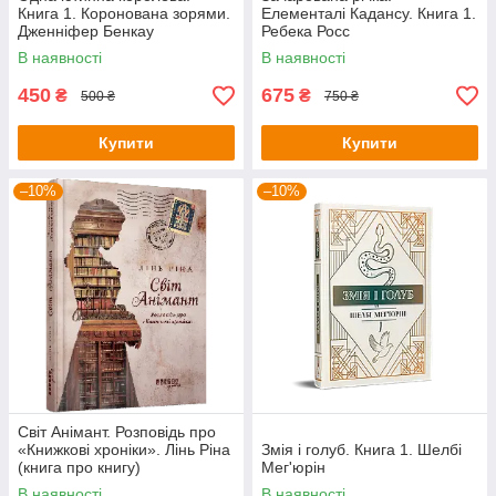
Книга 1. Коронована зорями.
Елементалі Кадансу. Книга 1.
Дженніфер Бенкау
Ребека Росс
В наявності
В наявності
450
675
₴
₴
500 ₴
750 ₴
Купити
Купити
–10%
–10%
Світ Анімант. Розповідь про
«Книжкові хроніки». Лінь Ріна
Змія і голуб. Книга 1. Шелбі
(книга про книгу)
Мег'юрін
В наявності
В наявності