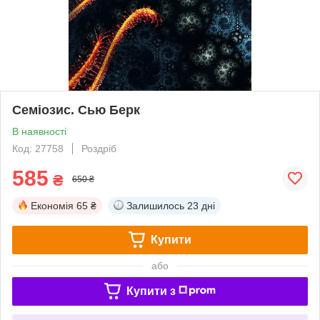
Семіозис. Сью Берк
В наявності
Код: 27758
Роздріб
585
₴
650 ₴
Економія
65 ₴
Залишилось
23 дні
Купити
або
Купити з