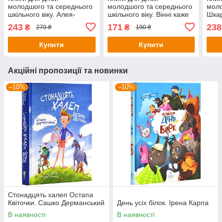
молодшого та середнього
молодшого та середнього
моло
шкільного віку. Алея-
шкільного віку. Вінні каже
Шка
Таємниці океанів
«ЧІ-І-І-З». Лора Овен
пове
243
171
238
₴
₴
270 ₴
190 ₴
Шру
Купити
Купити
Акційні пропозиції та новинки
–10%
–10%
Стонадцять халеп Остапа
Квіточки. Сашко Дерманський
День усіх білок. Ірена Карпа
В наявності
В наявності