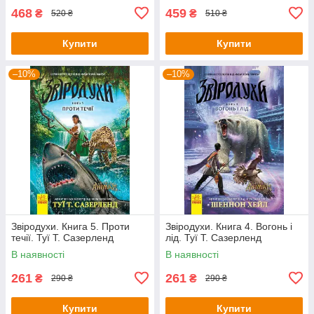
468
459
₴
₴
520 ₴
510 ₴
Купити
Купити
–10%
–10%
Звіродухи. Книга 5. Проти
Звіродухи. Книга 4. Вогонь і
течії. Туї Т. Сазерленд
лід. Туї Т. Сазерленд
В наявності
В наявності
261
261
₴
₴
290 ₴
290 ₴
Купити
Купити