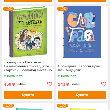
–10%
–10%
Тореадори з Васюківки.
Незнайомець з тринадцятої
Слон-трава. Капосні вірші.
квартири. Всеволод Нестайко
Іван Андрусяк
В наявності
В наявності
459
243
₴
₴
510 ₴
270 ₴
Купити
Купити
–10%
–10%