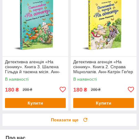
Детективна агенція «На
Детективна агенція «На
сіннику». Книга 3. Шалена
сіннику». Книга 2. Справа
Гільда й таємна місія. Анн-
Міцнолапів. Анн-Катрін Геґер
Катрін Геґер
В наявності
В наявності
180
180
₴
₴
200 ₴
200 ₴
Купити
Купити
Показати ще
Про нас