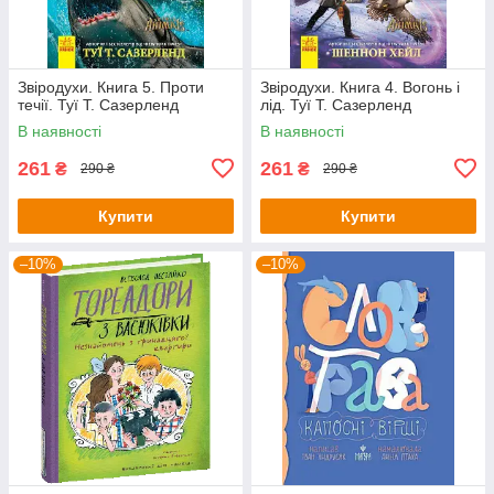
Звіродухи. Книга 5. Проти
Звіродухи. Книга 4. Вогонь і
течії. Туї Т. Сазерленд
лід. Туї Т. Сазерленд
В наявності
В наявності
261
261
₴
₴
290 ₴
290 ₴
Купити
Купити
–10%
–10%