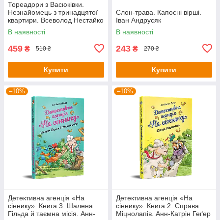
Тореадори з Васюківки.
Незнайомець з тринадцятої
Слон-трава. Капосні вірші.
квартири. Всеволод Нестайко
Іван Андрусяк
В наявності
В наявності
459
243
₴
₴
510 ₴
270 ₴
Купити
Купити
–10%
–10%
Детективна агенція «На
Детективна агенція «На
сіннику». Книга 3. Шалена
сіннику». Книга 2. Справа
Гільда й таємна місія. Анн-
Міцнолапів. Анн-Катрін Геґер