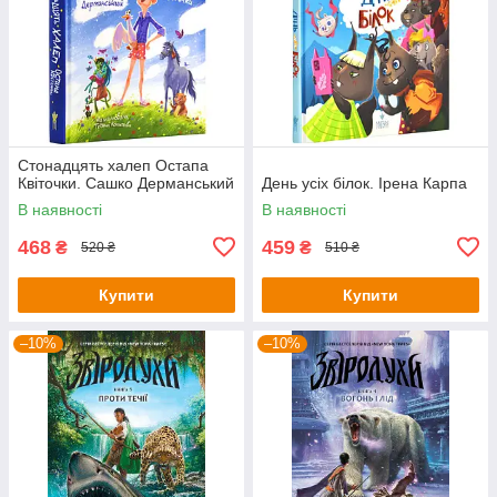
Стонадцять халеп Остапа
Квіточки. Сашко Дерманський
День усіх білок. Ірена Карпа
В наявності
В наявності
468
459
₴
₴
520 ₴
510 ₴
Купити
Купити
–10%
–10%