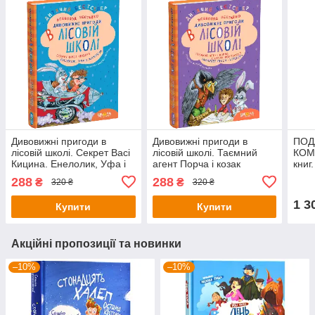
Дивовижні пригоди в
Дивовижні пригоди в
ПОД
лісовій школі. Секрет Васі
лісовій школі. Таємний
КОМ
Кицина. Енелолик, Уфа і
агент Порча і козак
книг
Жахоб`як. В. Нестайко
Морозенко. В.Нестайко
лісо
288
288
₴
₴
320 ₴
320 ₴
1 3
Купити
Купити
Акційні пропозиції та новинки
–10%
–10%