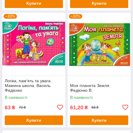
Купити
Купити
–10%
–10%
Логіка, пам'ять та увага.
Мамина школа. Василь
Моя планета Земля.
Федієнко
Федієнко В.
В наявності
В наявності
63
61,20
₴
₴
70 ₴
68 ₴
Купити
Купити