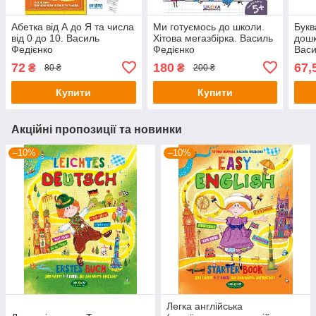
Абетка від А до Я та числа
Ми готуємось до школи.
Букв
від 0 до 10. Василь
Хітова мегазбірка. Василь
дошк
Федієнко
Федієнко
Васи
72
180
67,
₴
₴
80 ₴
200 ₴
Купити
Купити
Акційні пропозиції та новинки
–10%
–10%
Легка англійська