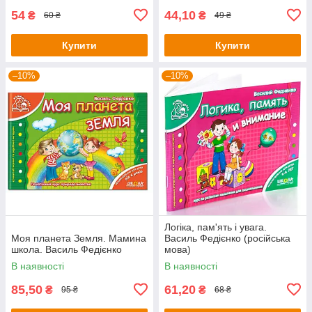
54
44,10
₴
₴
60 ₴
49 ₴
Купити
Купити
–10%
–10%
Логіка, пам'ять і увага.
Моя планета Земля. Мамина
Василь Федієнко (російська
школа. Василь Федієнко
мова)
В наявності
В наявності
85,50
61,20
₴
₴
95 ₴
68 ₴