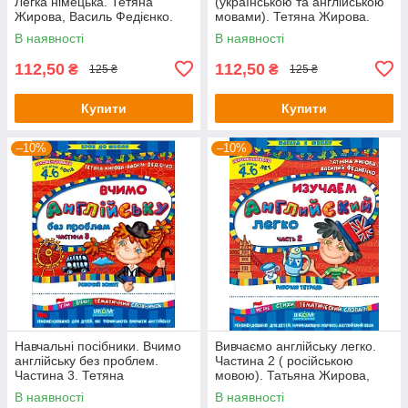
Легка німецька. Тетяна
(українською та англійською
Жирова, Василь Федієнко.
мовами). Тетяна Жирова.
Василь Федієнко
В наявності
В наявності
112,50
112,50
₴
₴
125 ₴
125 ₴
Купити
Купити
–10%
–10%
Навчальні посібники. Вчимо
Вивчаємо англійську легко.
англійську без проблем.
Частина 2 ( російською
Частина 3. Тетяна
мовою). Татьяна Жирова,
ЖироваВасиль Федієнко
Василей Федієнко (рос.яз.)
В наявності
В наявності