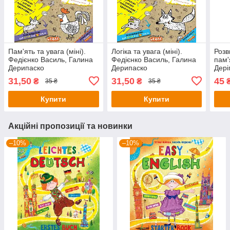
Пам'ять та увага (міні).
Логіка та увага (міні).
Розв
Федієнко Василь, Галина
Федієнко Василь, Галина
пам'
Дерипаско
Дерипаско
Дері
Феді
31,50
31,50
45
₴
₴
35 ₴
35 ₴
Купити
Купити
Акційні пропозиції та новинки
–10%
–10%