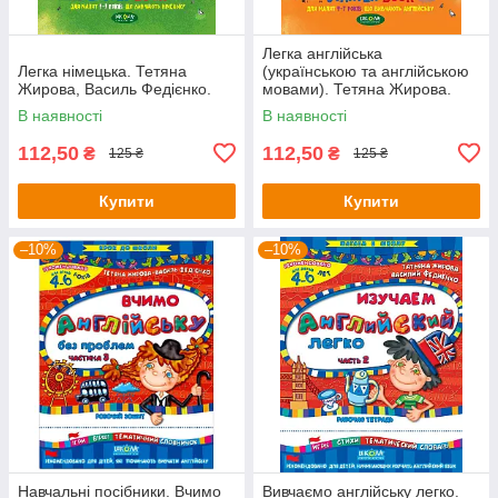
Легка англійська
Легка німецька. Тетяна
(українською та англійською
Жирова, Василь Федієнко.
мовами). Тетяна Жирова.
Василь Федієнко
В наявності
В наявності
112,50
112,50
₴
₴
125 ₴
125 ₴
Купити
Купити
–10%
–10%
Навчальні посібники. Вчимо
Вивчаємо англійську легко.