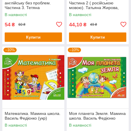
англійську без проблем.
Частина 2 ( російською
Частина 3. Тетяна
мовою). Татьяна Жирова,
ЖироваВасиль Федієнко
Василей Федієнко (рос.яз.)
В наявності
В наявності
54
44,10
₴
₴
60 ₴
49 ₴
Купити
Купити
–10%
–10%
Математика. Мамина школа.
Моя планета Земля. Мамина
Василь Федієнко (укр)
школа. Василь Федієнко
В наявності
В наявності