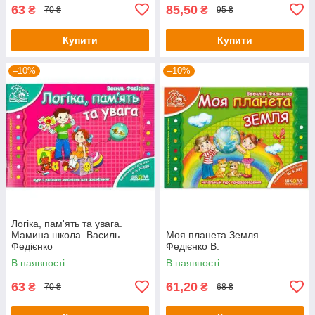
63
85,50
₴
₴
70 ₴
95 ₴
Купити
Купити
–10%
–10%
Логіка, пам'ять та увага.
Мамина школа. Василь
Моя планета Земля.
Федієнко
Федієнко В.
В наявності
В наявності
63
61,20
₴
₴
70 ₴
68 ₴