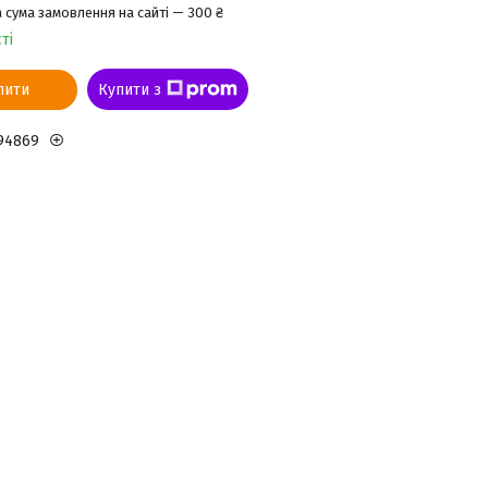
 сума замовлення на сайті — 300 ₴
ті
пити
Купити з
94869