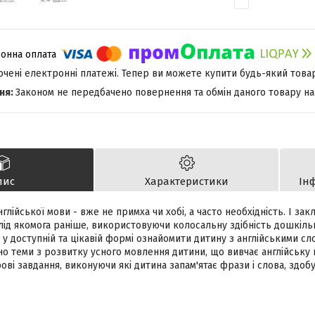
лючені електронні платежі. Тепер ви можете купити будь-який това
Законом не передбачено повернення та обмін даного товару на
пис
Характеристики
Ін
нглійської мови - вже не примха чи хобі, а часто необхідність. І за
лід якомога раніше, використовуючи колосальну здібність дошкіль
 у доступній та цікавій формі ознайомити дитину з англійськими сл
о теми з розвитку усного мовлення дитини, що вивчає англійську 
рові завдання, виконуючи які дитина запам'ятає фрази і слова, здо