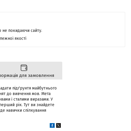
р не покидаючи сайту.
лежної якості
формація для замовлення
кладати підґрунтя майбутнього
нят до вивчення мов. Мета
овами і сталими виразами. У
перший рік. Тут ви знайдете
буде навички спілкування