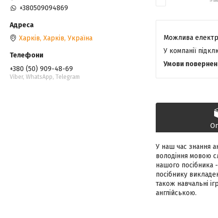
+380509094869
Харків, Харків, Україна
У компанії підк
+380 (50) 909-48-69
Viber, WhatsApp, Telegram
О
У наш час знання а
володіння мовою с
нашого посібника -
посібнику викладен
також навчальні іг
англійською.