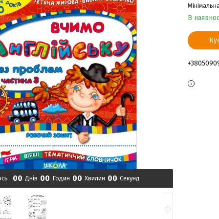
Мінімальна
В наявнос
Ку
+3805090
0
0
0
0
0
0
0
0
ось
Днів
Годин
Хвилин
Секунд