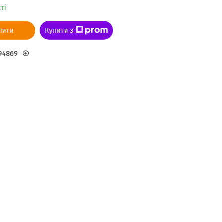
ті
пити
Купити з
94869