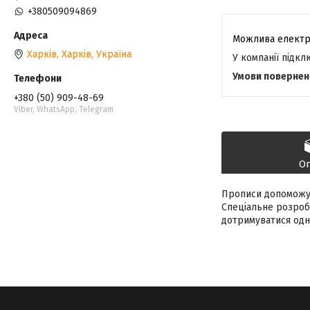
+380509094869
Харків, Харків, Україна
У компанії підк
+380 (50) 909-48-69
Viber, WhatsApp, Telegram
О
Прописи допоможут
Спеціальне розроб
дотримуватися одна