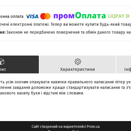
лючені електронні платежі. Тепер ви можете купити будь-який това
Законом не передбачено повернення та обмін даного товару на
пис
Характеристики
Ін
ь усім охочим опанувати навички правильного написання літер ук
лення завдання допоможе краще стандартизувати написання та з'є
кового нахилу букв і відстані між словами.
Сайт створений на маркетплейсі
Prom.ua