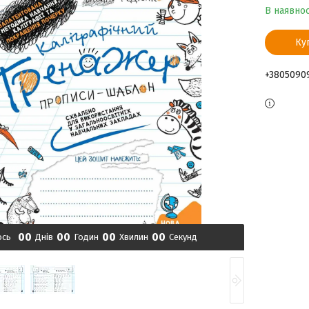
В наявнос
Ку
+3805090
0
0
0
0
0
0
0
0
ось
Днів
Годин
Хвилин
Секунд