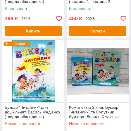
(тверда обкладинка)
(частина 1, частина 2,
частина 3). Василь Федієнко
В наявності
В наявності
198
450
₴
₴
220 ₴
500 ₴
Купити
Купити
Топ продажів
Буквар "Читайлик" для
Комплект із 2 книг. Буквар
дошкільнят. Василь Федієнко
"Читайлик" та Супутник
(тверда обкладинка)
букваря. Василь Федієнко
Немає в наявності
Немає в наявності