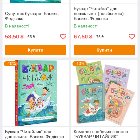
Буквар "Читайка" для
Супутник букваря. Василь
дошкільнят (російською)
Федієнко
Василь Федієнко
В наявності
В наявності
58,50
67,50
₴
₴
65 ₴
75 ₴
Купити
Купити
–10%
–10%
Буквар "Читайлик" для
Комплект робочих зошитів
дошкільнят. Василь Федієнко
“БУКВАР ЧИТАЙЛИК”