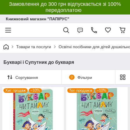
Замовлення до 300 грн відпускається зі 100%
передоплатою
Книжковий магазин "ПАПІРУС"
Товари та послуги
Освітні посібники для дітей дошкільн
Букварі і Супутник до букваря
Сортування
0
Фільтри
Хит продаж
–10%
Топ продажів
–10%