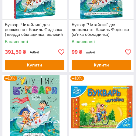
Буквар "Читайлик" для
Буквар "Читайлик" для
дошкільнят. Василь Федієнко
дошкільнят. Василь Федієнко
(тверда обкладинка, великий
(м'яка обкладинка)
формат)
В наявності
В наявності
391,50
99
₴
₴
435 ₴
110 ₴
Купити
Купити
–10%
–10%