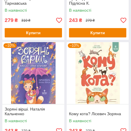
Тарнавська
Підлісна К.
В наявності
В наявності
279
243
₴
₴
310 ₴
270 ₴
Купити
Купити
–10%
–10%
Зоряні вірші. Наталія
Кальченко
Кому кота? Лісевич Зоряна
В наявності
В наявності
243
243
₴
₴
270 ₴
270 ₴