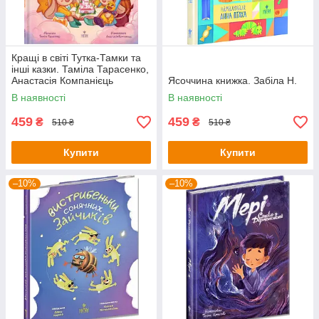
Кращі в світі Тутка-Тамки та
інші казки. Таміла Тарасенко,
Анастасія Компанієць
Ясоччина книжка. Забіла Н.
В наявності
В наявності
459
459
₴
₴
510 ₴
510 ₴
Купити
Купити
–10%
–10%