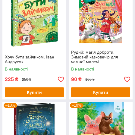
Рудий: магія доброти.
Хочу бути зайчиком. Іван
Зимовий казковечір для
Андрусяк
чемної малечі
В наявності
В наявності
225
90
₴
₴
250 ₴
100 ₴
Купити
Купити
–10%
–10%