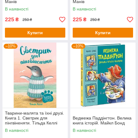
Манів
Манів
В наявності
В наявності
225
225
₴
₴
250 ₴
250 ₴
Купити
Купити
–10%
–10%
Тварини-малята та їхні друзі.
Книга 1. Светрик для
Ведмежа Паддінгтон. Велика
пінгвіненяти. Тільда Келлі
книга історій. Майкл Бонд
В наявності
В наявності