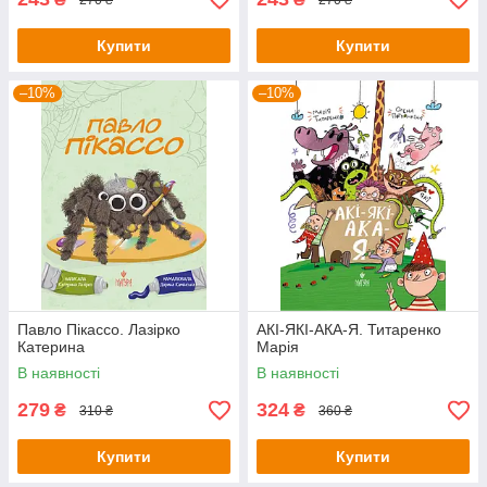
Купити
Купити
–10%
–10%
Павло Пікассо. Лазірко
АКІ-ЯКІ-АКА-Я. Титаренко
Катерина
Марія
В наявності
В наявності
279
324
₴
₴
310 ₴
360 ₴
Купити
Купити